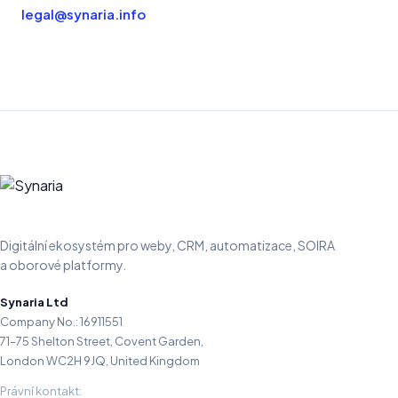
legal@synaria.info
Digitální ekosystém pro weby, CRM, automatizace, SOIRA
a oborové platformy.
Synaria Ltd
Company No.: 16911551
71–75 Shelton Street, Covent Garden,
London WC2H 9JQ, United Kingdom
Právní kontakt: