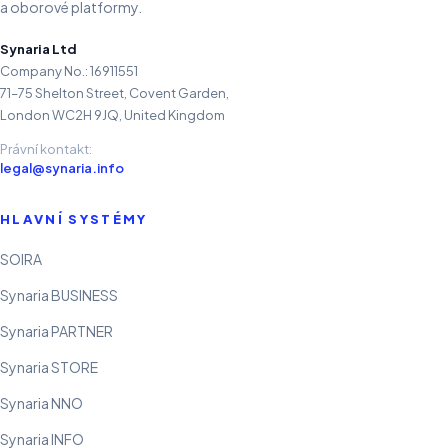
a oborové platformy.
Synaria Ltd
Company No.: 16911551
71–75 Shelton Street, Covent Garden,
London WC2H 9JQ, United Kingdom
Právní kontakt:
legal@synaria.info
HLAVNÍ SYSTÉMY
SOIRA
Synaria BUSINESS
Synaria PARTNER
Synaria STORE
Synaria NNO
Synaria INFO